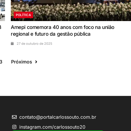
POLÍTICA
3
Amepi comemora 40 anos com foco na união
regional e futuro da gestão pública
27 de outubro de 2025
3
Próximos
contato@portalcarlossouto.com.br
instagram.com/carlossouto20