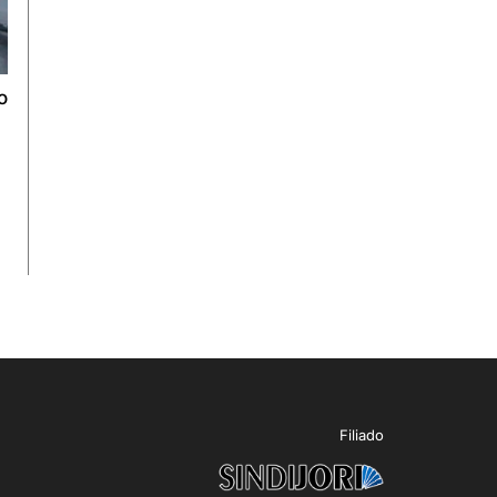
o
Filiado