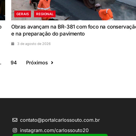
GERAIS
REGIONAL
o
Obras avançam na BR-381 com foco na conservaçã
e na preparação do pavimento
3 de agosto de 2026
…
94
Próximos
contato@portalcarlossouto.com.br
instagram.com/carlossouto20