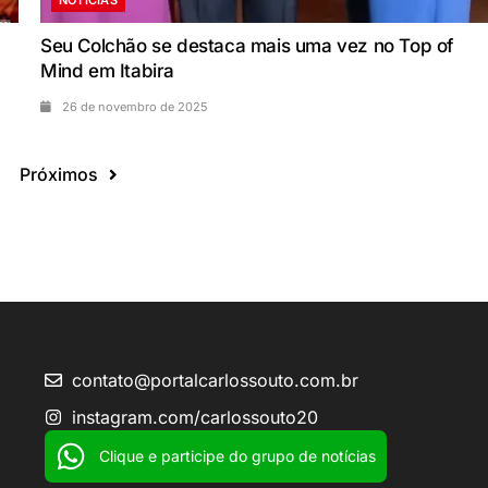
Seu Colchão se destaca mais uma vez no Top of
Mind em Itabira
26 de novembro de 2025
Próximos
contato@portalcarlossouto.com.br
instagram.com/carlossouto20
Clique e participe do grupo de notícias