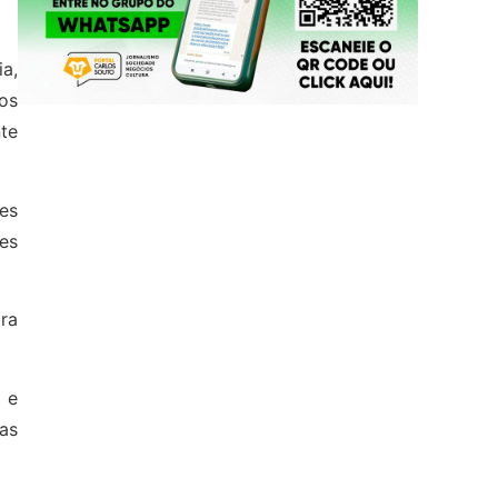
ia,
os
nte
es
es
ra
 e
as