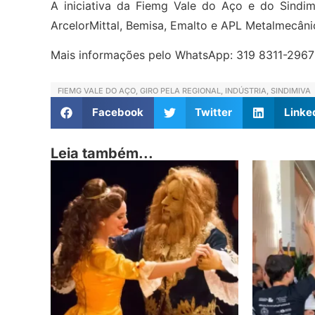
A iniciativa da Fiemg Vale do Aço e do Sindimiv
ArcelorMittal, Bemisa, Emalto e APL Metalmecâni
Mais informações pelo WhatsApp: 319 8311-2967
FIEMG VALE DO AÇO
,
GIRO PELA REGIONAL
,
INDÚSTRIA
,
SINDIMIVA
Facebook
Twitter
Linke
Leia também...