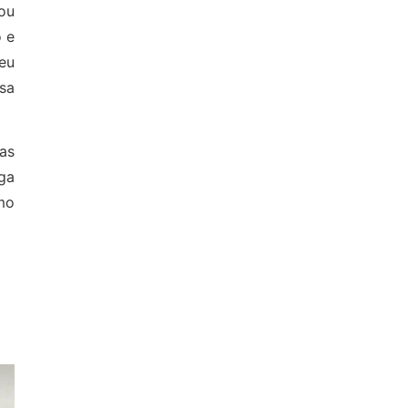
tou
o e
eu
sa
as
ga
mo