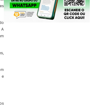
es
do
 A
 um
es,
om
 e
os