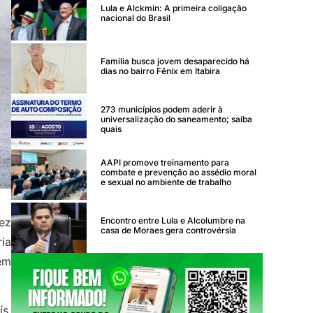
Lula e Alckmin: A primeira coligação
nacional do Brasil
Família busca jovem desaparecido há
dias no bairro Fênix em Itabira
273 municípios podem aderir à
universalização do saneamento; saiba
quais
AAPI promove treinamento para
combate e prevenção ao assédio moral
e sexual no ambiente de trabalho
Encontro entre Lula e Alcolumbre na
ez
casa de Moraes gera controvérsia
ria
 em
s.