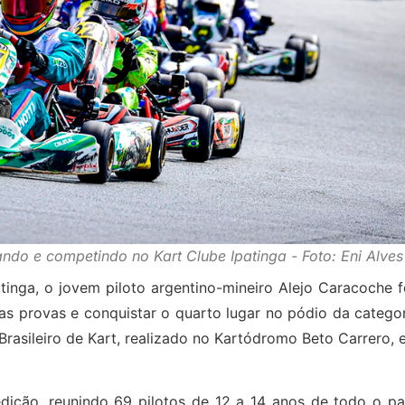
ndo e competindo no Kart Clube Ipatinga - Foto: Eni Alves
inga, o jovem piloto argentino-mineiro Alejo Caracoche f
das provas e conquistar o quarto lugar no pódio da catego
rasileiro de Kart, realizado no Kartódromo Beto Carrero,
dição, reunindo 69 pilotos de 12 a 14 anos de todo o paí