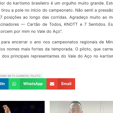
nior do kartismo brasileiro é um orgulho muito grande. Es
s tirou a pole no início do campeonato. Não senti a pressã
7 posições ao longo das corridas. Agradeço muito ao m
rocinadores — Cartão de Todos, KNOTT e 7 Sentidos. Es
 torcem por mim no Vale do Aço”.
 para encerrar o ano nos campeonatos regionais de Min
os nomes mais fortes da temporada. O piloto, que carre
dos principais representantes do Vale do Aço no kartis
OMO BETO CARRERO
,
PILOTO
dIn
WhatsApp
Email