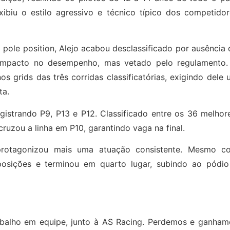
ibiu o estilo agressivo e técnico típico dos competidor
ole position, Alejo acabou desclassificado por ausência 
impacto no desempenho, mas vetado pelo regulamento.
s grids das três corridas classificatórias, exigindo dele
ta.
egistrando P9, P13 e P12. Classificado entre os 36 melhor
cruzou a linha em P10, garantindo vaga na final.
o protagonizou mais uma atuação consistente. Mesmo c
osições e terminou em quarto lugar, subindo ao pódio
rabalho em equipe, junto à AS Racing. Perdemos e ganham