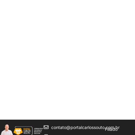
contato@portalcarlossouto.com.br
Filiado