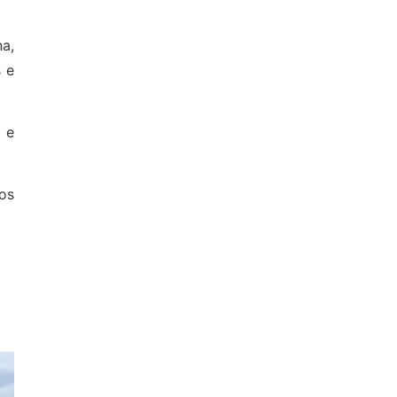
na,
s e
 e
os