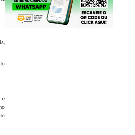
s,
do
 e
no
elo