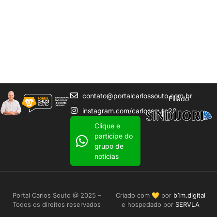
contato@portalcarlossouto.com.br
Filiado
instagram.com/carlossouto20
Clique e
participe do
grupo de
notícias
Portal Carlos Souto @ 2025 –
Criado com 💛 por
b1m.digital
Todos os direitos reservados
e hospedado por
SERVLA