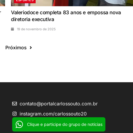
r
Valeriodoce completa 83 anos e empossa nova
diretoria executiva
19 de novembro de 2025
Próximos
contato@portalcarlossouto.com.br
instagram.com/carlossouto20
Clique e participe do grupo de notícias