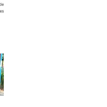
de
es