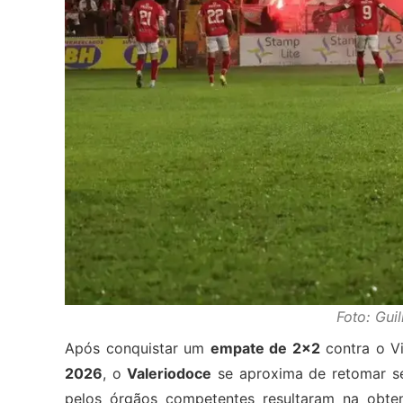
Foto: Gui
Após conquistar um
empate de 2×2
contra o V
2026
, o
Valeriodoce
se aproxima de retomar s
pelos órgãos competentes resultaram na obt