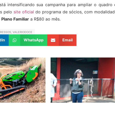
está intensificando sua campanha para ampliar o quadro 
os pelo
site oficial
do programa de sócios, com modalidad
e
Plano Familiar
a R$80 ao mês.
GRESSOS
,
VALERIODOCE
dIn
WhatsApp
Email