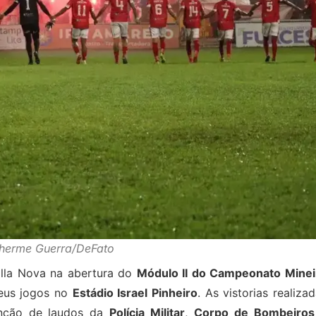
lherme Guerra/DeFato
illa Nova na abertura do
Módulo II do Campeonato Minei
eus jogos no
Estádio Israel Pinheiro
. As vistorias realiza
enção de laudos da
Polícia Militar
,
Corpo de Bombeiros