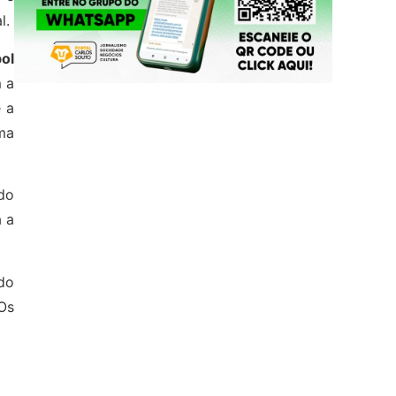
l.
ol
m a
 a
ma
ado
a a
do
Os