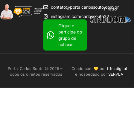
contato@portalcarlossouto.com.br
Filiado
instagram.com/carlossouto20
Clique e
participe do
grupo de
notícias
Portal Carlos Souto @ 2025 –
Criado com 💛 por
b1m.digital
Todos os direitos reservados
e hospedado por
SERVLA