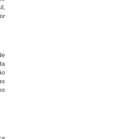
l,
or
de
da
ão
as
os
ca