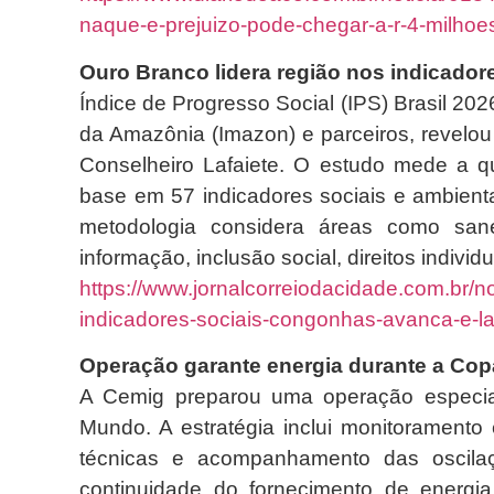
naque-e-prejuizo-pode-chegar-a-r-4-milhoe
Ouro Branco lidera região nos indicador
Índice de Progresso Social (IPS) Brasil 20
da Amazônia (Imazon) e parceiros, revelou
Conselheiro Lafaiete. O estudo mede a q
base em 57 indicadores sociais e ambienta
metodologia considera áreas como san
informação, inclusão social, direitos indivi
https://www.jornalcorreiodacidade.com.br/no
indicadores-sociais-congonhas-avanca-e-laf
Operação garante energia durante a Cop
A Cemig preparou uma operação especial
Mundo. A estratégia inclui monitoramento 
técnicas e acompanhamento das oscila
continuidade do fornecimento de energ