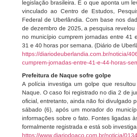
legislação brasileira. É o que aponta um l
vinculado ao Centro de Estudos, Pesqui
Federal de Uberlândia. Com base nos dad
de dezembro de 2025, a pesquisa revelou 
no município cumprem jornadas entre 41 
31 e 40 horas por semana. (Diário de Uberl
https://diariodeuberlandia.com.br/noticia/
cumprem-jornadas-entre-41-e-44-horas-se
Prefeitura de Naque sofre golpe
A polícia investiga um golpe que resulto
Naque. O caso foi registrado no dia 2 de j
oficial, entretanto, ainda não foi divulgado
sábado (6), após um morador do municípi
informações sobre o fato. Fontes ligadas à
formalmente registrada e está sob investiga
https://www.diariodoaco.com.br/noticia/013