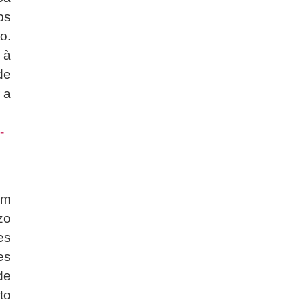
ps
o.
 à
de
 a
-
em
zo
es
es
de
to