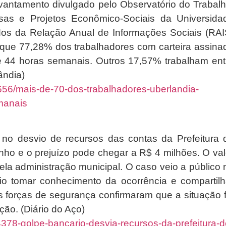
evantamento divulgado pelo Observatório do Trabalh
sas e Projetos Econômico-Sociais da Universida
os da Relação Anual de Informações Sociais (RAI
que 77,28% dos trabalhadores com carteira assina
e 44 horas semanais. Outros 17,57% trabalham ent
ândia)
40656/mais-de-70-dos-trabalhadores-uberlandia-
manais
u no desvio de recursos das contas da Prefeitura 
unho e o prejuízo pode chegar a R$ 4 milhões. O val
 pela administração municipal. O caso veio a público 
o tomar conhecimento da ocorrência e compartilh
s forças de segurança confirmaram que a situação f
ção. (Diário do Aço)
4378-golpe-bancario-desvia-recursos-da-prefeitura-d