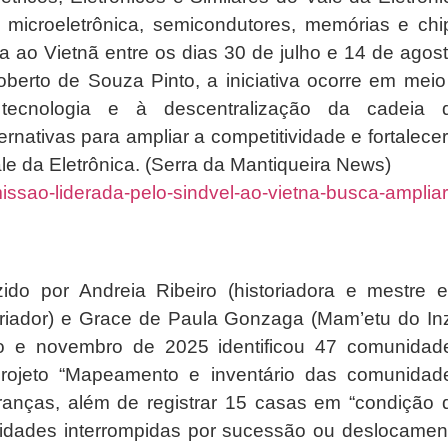
 microeletrônica, semicondutores, memórias e chi
 ao Vietnã entre os dias 30 de julho e 14 de agost
oberto de Souza Pinto, a iniciativa ocorre em meio
 tecnologia e à descentralização da cadeia 
rnativas para ampliar a competitividade e fortalecer
e da Eletrônica. (Serra da Mantiqueira News)
ssao-liderada-pelo-sindvel-ao-vietna-busca-ampliar
ido por Andreia Ribeiro (historiadora e mestre 
toriador) e Grace de Paula Gonzaga (Mam’etu do In
lho e novembro de 2025 identificou 47 comunidad
O projeto “Mapeamento e inventário das comunidad
ideranças, além de registrar 15 casas em “condição 
vidades interrompidas por sucessão ou deslocamen