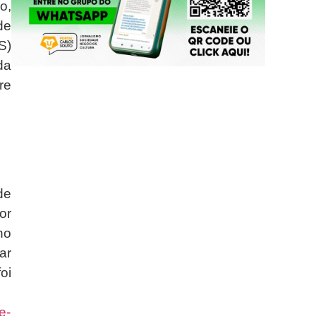
o,
de
S)
da
re
de
or
no
ar
oi
e-