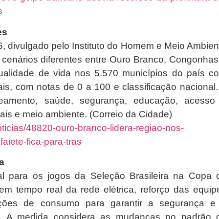
s
es
26, divulgado pelo Instituto do Homem e Meio Ambien
 cenários diferentes entre Ouro Branco, Congonhas
ualidade de vida nos 5.570 municípios do país c
is, com notas de 0 a 100 e classificação nacional.
eamento, saúde, segurança, educação, acesso
duais e meio ambiente. (Correio da Cidade)
ticias/48820-ouro-branco-lidera-regiao-nos-
aiete-fica-para-tras
a
 para os jogos da Seleção Brasileira na Copa 
em tempo real da rede elétrica, reforço das equip
ções de consumo para garantir a segurança e
ia. A medida considera as mudanças no padrão 