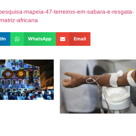
/pesquisa-mapeia-47-terreiros-em-sabara-e-resgata-
atriz-africana
dIn
WhatsApp
Email