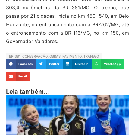
303,4 quilômetros da BR 381/MG. O trecho, que
passa por 21 cidades, inicia no km 450+540, em Belo
Horizonte, no entroncamento com a BR-262/MG, até
o entroncamento com a BR-116/MG, no km 150, em
Governador Valadares.
BR-381
,
CONSERVAÇÃO
,
OBRAS
,
PAVIMENTO
,
TRÁFEGO
Facebook
Twitter
LinkedIn
WhatsApp
Email
Leia também...