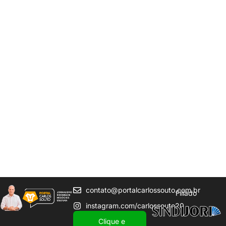
contato@portalcarlossouto.com.br
Filiado
instagram.com/carlossouto20
Clique e