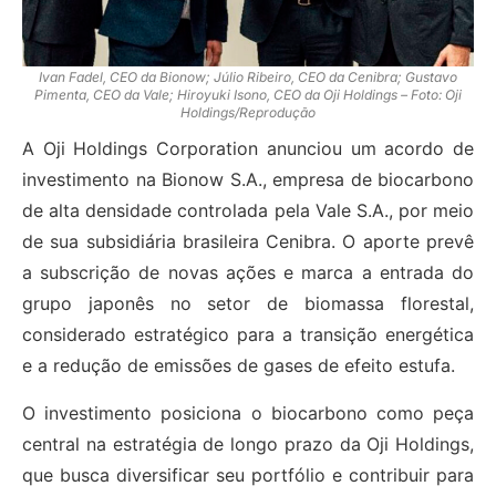
Ivan Fadel, CEO da Bionow; Júlio Ribeiro, CEO da Cenibra; Gustavo
Pimenta, CEO da Vale; Hiroyuki Isono, CEO da Oji Holdings – Foto: Oji
Holdings/Reprodução
A Oji Holdings Corporation anunciou um acordo de
investimento na Bionow S.A., empresa de biocarbono
de alta densidade controlada pela Vale S.A., por meio
de sua subsidiária brasileira Cenibra. O aporte prevê
a subscrição de novas ações e marca a entrada do
grupo japonês no setor de biomassa florestal,
considerado estratégico para a transição energética
e a redução de emissões de gases de efeito estufa.
O investimento posiciona o biocarbono como peça
central na estratégia de longo prazo da Oji Holdings,
que busca diversificar seu portfólio e contribuir para