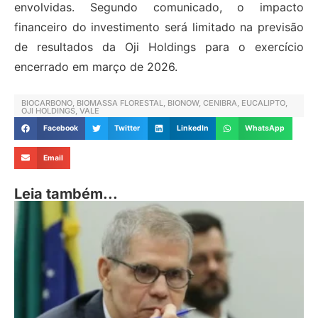
envolvidas. Segundo comunicado, o impacto
financeiro do investimento será limitado na previsão
de resultados da Oji Holdings para o exercício
encerrado em março de 2026.
BIOCARBONO
,
BIOMASSA FLORESTAL
,
BIONOW
,
CENIBRA
,
EUCALIPTO
,
OJI HOLDINGS
,
VALE
Facebook
Twitter
LinkedIn
WhatsApp
Email
Leia também...