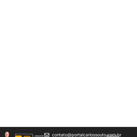
contato@portalcarlossouto.com.br
Filiado