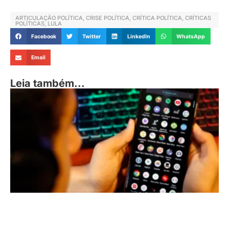
ARTICULAÇÃO POLÍTICA
,
CRISE POLÍTICA
,
CRÍTICA POLÍTICA
,
CRÍTICAS
POLÍTICAS
,
LULA
Facebook
Twitter
LinkedIn
WhatsApp
Email
Leia também...