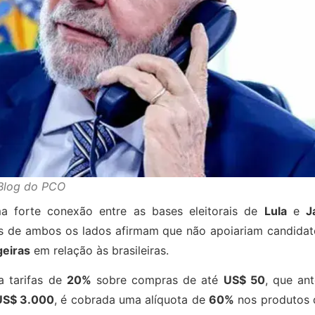
Blog do PCO
a forte conexão entre as bases eleitorais de
Lula
e
J
s de ambos os lados afirmam que não apoiariam candidat
eiras
em relação às brasileiras.
ca tarifas de
20%
sobre compras de até
US$ 50
, que an
US$ 3.000
, é cobrada uma alíquota de
60%
nos produtos 