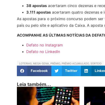
38 apostas
acertaram cinco dezenas e rec
3.111 apostas
acertaram quatro dezenas e 
As apostas para o próximo concurso podem ser fei
país ou pelo site e aplicativo da Caixa. A aposta
ACOMPANHE AS ÚLTIMAS NOTÍCIAS DA DEFAT
Defato no Instagram
Defato no LinkedIn
LOTERIAS
,
MEGA-SENA
,
PRÊMIO
,
PRÊMIO ACUMULADO
,
SORTEIO
Facebook
Twitter
Linke
Leia também...