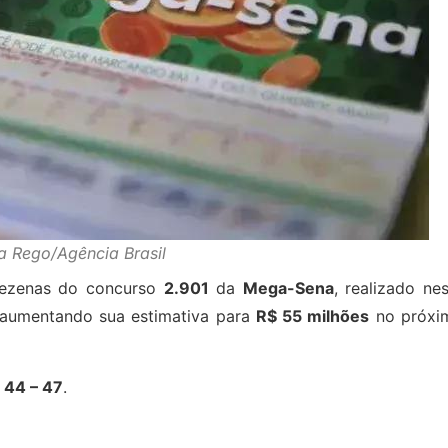
ia Rego/Agência Brasil
dezenas do concurso
2.901
da
Mega-Sena
, realizado ne
, aumentando sua estimativa para
R$ 55 milhões
no próxi
– 44 – 47
.