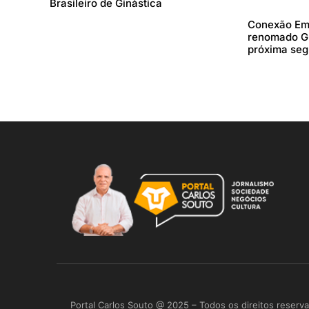
Brasileiro de Ginástica
Conexão Emp
renomado Gu
próxima se
Portal Carlos Souto @ 2025 – Todos os direitos reserv