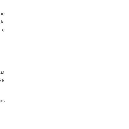
ue
da
)
e
sua
28
as