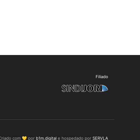
Filiado
Criado com 💛 por
b1m.digital
e hospedado por
SERVLA