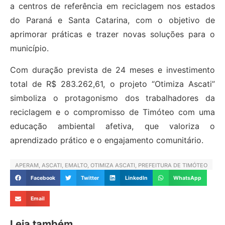
a centros de referência em reciclagem nos estados
do Paraná e Santa Catarina, com o objetivo de
aprimorar práticas e trazer novas soluções para o
município.
Com duração prevista de 24 meses e investimento
total de R$ 283.262,61, o projeto “Otimiza Ascati”
simboliza o protagonismo dos trabalhadores da
reciclagem e o compromisso de Timóteo com uma
educação ambiental afetiva, que valoriza o
aprendizado prático e o engajamento comunitário.
APERAM
,
ASCATI
,
EMALTO
,
OTIMIZA ASCATI
,
PREFEITURA DE TIMÓTEO
Facebook
Twitter
LinkedIn
WhatsApp
Email
Leia também...