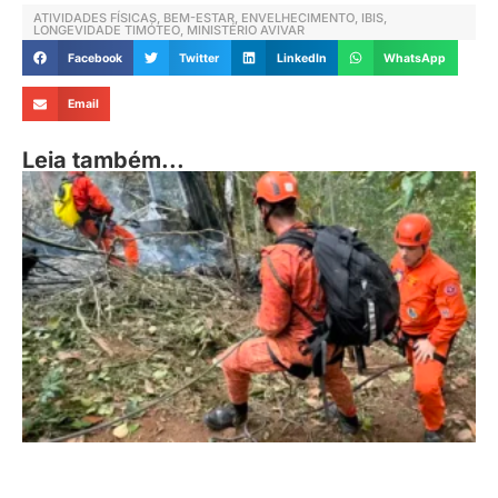
ATIVIDADES FÍSICAS
,
BEM-ESTAR
,
ENVELHECIMENTO
,
IBIS
,
LONGEVIDADE TIMÓTEO
,
MINISTÉRIO AVIVAR
Facebook
Twitter
LinkedIn
WhatsApp
Email
Leia também...