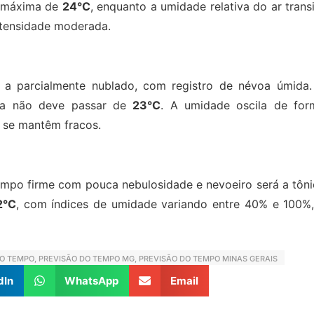
 máxima de
24°C
, enquanto a umidade relativa do ar trans
ntensidade moderada.
 a parcialmente nublado, com registro de névoa úmida.
a não deve passar de
23°C
. A umidade oscila de for
 se mantêm fracos.
mpo firme com pouca nebulosidade e nevoeiro será a tôni
2°C
, com índices de umidade variando entre 40% e 100%,
DO TEMPO
,
PREVISÃO DO TEMPO MG
,
PREVISÃO DO TEMPO MINAS GERAIS
dIn
WhatsApp
Email