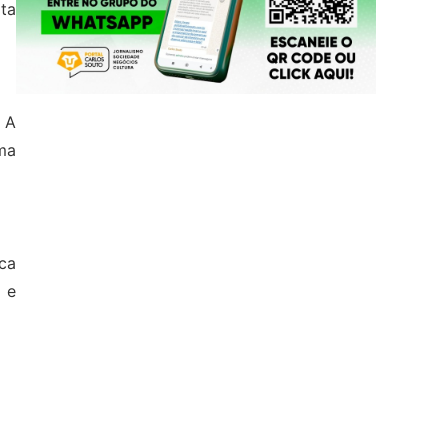
ita
 A
ma
ca
 e