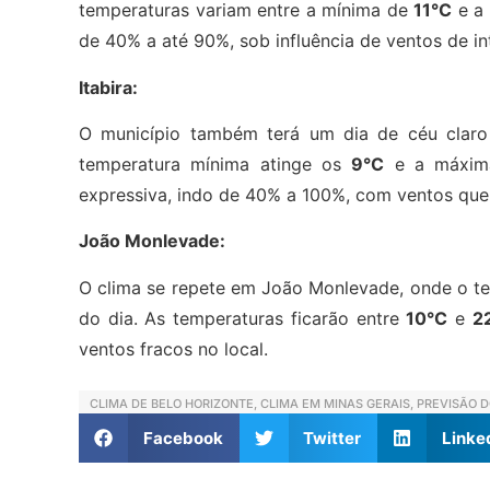
temperaturas variam entre a mínima de
11°C
e a
de 40% a até 90%, sob influência de ventos de i
Itabira:
O município também terá um dia de céu claro
temperatura mínima atinge os
9°C
e a máxim
expressiva, indo de 40% a 100%, com ventos que
João Monlevade:
O clima se repete em João Monlevade, onde o te
do dia. As temperaturas ficarão entre
10°C
e
2
ventos fracos no local.
CLIMA DE BELO HORIZONTE
,
CLIMA EM MINAS GERAIS
,
PREVISÃO 
Facebook
Twitter
Linke