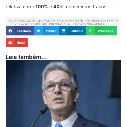
relativa entre
100%
e
40%
, com ventos fracos.
BELO HORIZONTE
,
CHUVAS EM BELO HORIZONTE
,
PREVISÃO DO TEMPO
,
PREVISÃO DO TEMPO MG
,
PREVISÃO DO TEMPO MINAS GERAIS
Facebook
Twitter
LinkedIn
WhatsApp
Email
Leia também...