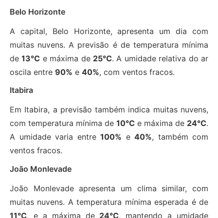
Belo Horizonte
A capital, Belo Horizonte, apresenta um dia com
muitas nuvens. A previsão é de temperatura mínima
de
13°C
e máxima de
25°C
. A umidade relativa do ar
oscila entre
90%
e
40%
, com ventos fracos.
Itabira
Em Itabira, a previsão também indica muitas nuvens,
com temperatura mínima de
10°C
e máxima de
24°C
.
A umidade varia entre
100%
e
40%
, também com
ventos fracos.
João Monlevade
João Monlevade apresenta um clima similar, com
muitas nuvens. A temperatura mínima esperada é de
11°C
, e a máxima de
24°C
, mantendo a umidade