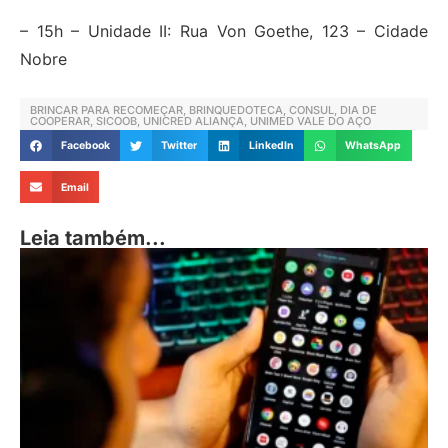
– 15h – Unidade II: Rua Von Goethe, 123 – Cidade
Nobre
BRINCAR PARA RECOMEÇAR
,
BRINQUEDOTECA
,
CONSUL
,
DIA DE
COOPERAR
,
SICOOB
,
UNICRED ALIANÇA
,
UNIMED VALE DO AÇO
Facebook
Twitter
LinkedIn
WhatsApp
Email
Leia também...