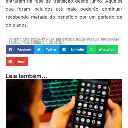
entraram na fase de transição desde junho. Aqueles
que foram incluídos até maio poderão continuar
recebendo metade do benefício por um período de
dois anos.
BENEFICIÁRIO BOLSA FAMÍLIA
,
BENEFÍCIOS
,
BOLSA FAMÍLIA
,
PROGRAMA
SOCIAL
,
TRANSFERÊNCIA DE RENDA
Facebook
Twitter
LinkedIn
WhatsApp
Email
Leia também...