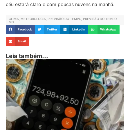
céu estará claro e com poucas nuvens na manhã.
CLIMA
,
METEOROLOGIA
,
PREVISÃO DO TEMPO
,
PREVISÃO DO TEMPO
MG
Facebook
Twitter
LinkedIn
WhatsApp
Email
Leia também...