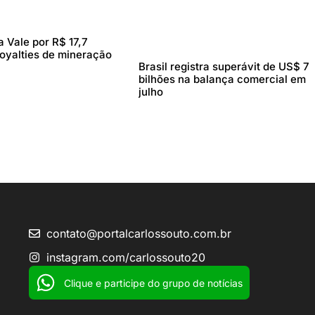
 Vale por R$ 17,7
royalties de mineração
Brasil registra superávit de US$ 7
bilhões na balança comercial em
julho
contato@portalcarlossouto.com.br
instagram.com/carlossouto20
Clique e participe do grupo de notícias