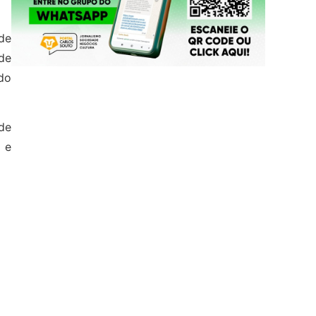
de
 de
 do
 de
 e