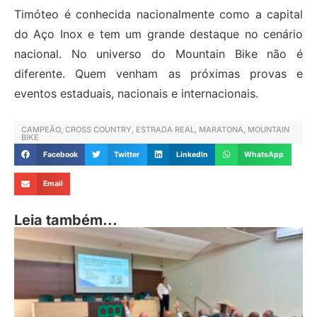
Timóteo é conhecida nacionalmente como a capital
do Aço Inox e tem um grande destaque no cenário
nacional. No universo do Mountain Bike não é
diferente. Quem venham as próximas provas e
eventos estaduais, nacionais e internacionais.
CAMPEÃO
,
CROSS COUNTRY
,
ESTRADA REAL
,
MARATONA
,
MOUNTAIN
BIKE
Facebook
Twitter
LinkedIn
WhatsApp
Email
Leia também...