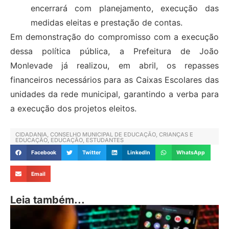
encerrará com planejamento, execução das
medidas eleitas e prestação de contas.
Em demonstração do compromisso com a execução
dessa política pública, a Prefeitura de João
Monlevade já realizou, em abril, os repasses
financeiros necessários para as Caixas Escolares das
unidades da rede municipal, garantindo a verba para
a execução dos projetos eleitos.
CIDADANIA
,
CONSELHO MUNICIPAL DE EDUCAÇÃO
,
CRIANÇAS E
EDUCAÇÃO
,
EDUCAÇÃO
,
ESTUDANTES
Facebook
Twitter
LinkedIn
WhatsApp
Email
Leia também...