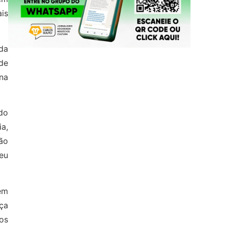
is
oda
de
na
do
a,
ão
seu
em
ça
os