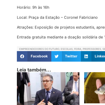
Horário: 9h às 16h
Local: Praça da Estação – Coronel Fabriciano
Atrações: Exposição de projetos estudantis, apre
Entrada gratuita mediante a doação solidária de 
EMPREENDEDORES DO FUTURO
,
ESCOLAS
,
FEIRA
,
PROFESSORES
,
S
Facebook
Twitter
Linke
Leia também...