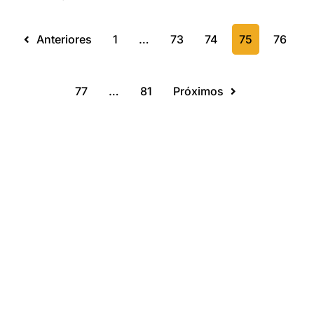
Anteriores
1
…
73
74
75
76
77
…
81
Próximos