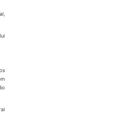
al,
lui
os
em
não
al