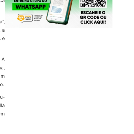
ca
”,
, a
 e
. A
a,
om
o.
u-
la
em