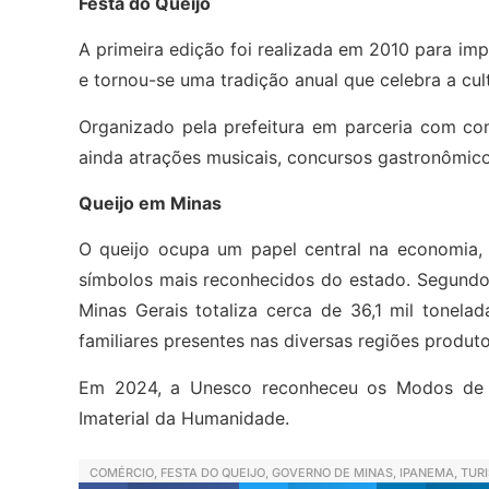
Festa do Queijo
A primeira edição foi realizada em 2010 para impu
e tornou-se uma tradição anual que celebra a cult
Organizado pela prefeitura em parceria com comer
ainda atrações musicais, concursos gastronômico
Queijo em Minas
O queijo ocupa um papel central na economia, 
símbolos mais reconhecidos do estado. Segundo
Minas Gerais totaliza cerca de 36,1 mil tonelada
familiares presentes nas diversas regiões produt
Em 2024, a Unesco reconheceu os Modos de F
Imaterial da Humanidade.
COMÉRCIO
,
FESTA DO QUEIJO
,
GOVERNO DE MINAS
,
IPANEMA
,
TUR