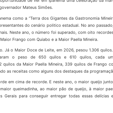
a oportunidade de ver em Ipanema uma celebração da mar
o governador Mateus Simões.
panema como a “Terra dos Gigantes da Gastronomia Mineira
epresentantes do cenário politico estadual. No ano passado
ais. Neste ano, o número foi superado, com oito recordes
aior Frango com Quiabo e a Maior Paella Mineira.
jo. Já o Maior Doce de Leite, em 2026, pesou 1.306 quilos
çaram o peso de 650 quilos e 610 quilos, cada um
quilos da Maior Paella Mineira, 339 quilos de Frango c
ando as receitas como alguns dos destaques da programaçã
de em cima de recorde. E neste ano, o maior queijo junto
 maior queimadinha, ao maior pão de queijo, à maior pael
s Gerais para conseguir entregar todas essas delícias 