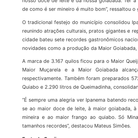
nosso doce de leite e da nossa goiabada. Ter 
de como é ser mineiro é muito bom”, ressaltou 
O tradicional festejo do município consolidou I
reunindo atrações culturais, pratos gigantes e r
cidade bateu sete recordes gastronômicos nacion
novidades como a produção da Maior Goiabada, M
A marca de 3.167 quilos ficou para o Maior Quei
Maior Muçarela e a Maior Goiabada alcan
respectivamente. Também foram preparados 572 
Quiabo e 2.290 litros de Queimadinha, consolid
“É sempre uma alegria ver Ipanema batendo recor
se ao maior doce de leite, à maior goiabada, à
mineira e ao maior frango ao quiabo. Só Mina
tamanhos recordes”, destacou Mateus Simões.