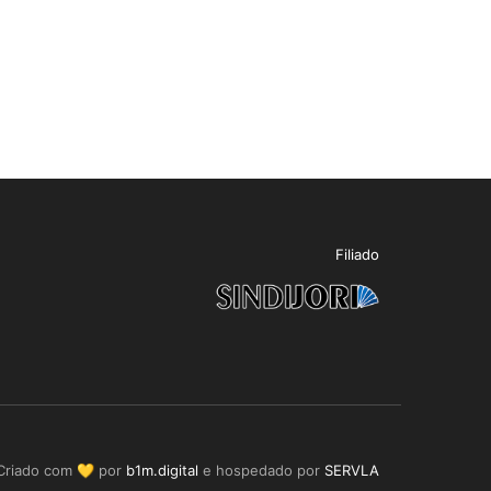
Filiado
Criado com 💛 por
b1m.digital
e hospedado por
SERVLA