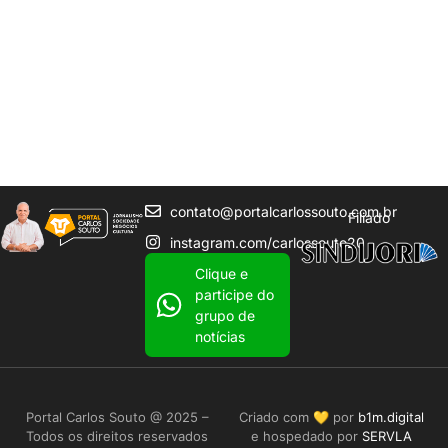
contato@portalcarlossouto.com.br
Filiado
instagram.com/carlossouto20
Clique e
participe do
grupo de
notícias
Portal Carlos Souto @ 2025 –
Criado com 💛 por
b1m.digital
Todos os direitos reservados
e hospedado por
SERVLA