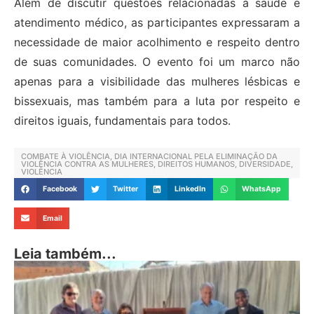
Além de discutir questões relacionadas à saúde e
atendimento médico, as participantes expressaram a
necessidade de maior acolhimento e respeito dentro
de suas comunidades. O evento foi um marco não
apenas para a visibilidade das mulheres lésbicas e
bissexuais, mas também para a luta por respeito e
direitos iguais, fundamentais para todos.
COMBATE À VIOLÊNCIA
,
DIA INTERNACIONAL PELA ELIMINAÇÃO DA
VIOLÊNCIA CONTRA AS MULHERES
,
DIREITOS HUMANOS
,
DIVERSIDADE
,
VIOLÊNCIA
Facebook
Twitter
LinkedIn
WhatsApp
Email
Leia também...