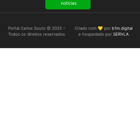
notícias
Portal Carlos Souto @ 2025 –
Criado com 💛 por
b1m.digital
Todos os direitos reservados
e hospedado por
SERVLA