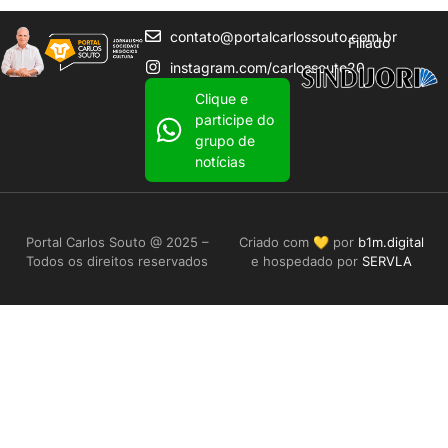
contato@portalcarlossouto.com.br
Filiado
instagram.com/carlossouto20
Clique e
participe do
grupo de
notícias
Portal Carlos Souto @ 2025 –
Criado com 💛 por
b1m.digital
Todos os direitos reservados
e hospedado por
SERVLA