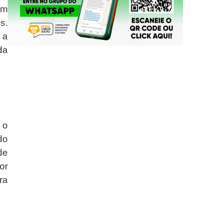
om
s.
 a
da
 o
do
de
or
ra