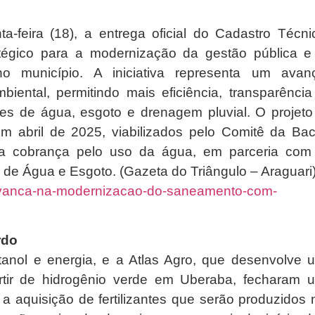
ta-feira (18), a entrega oficial do Cadastro Técni
ratégico para a modernização da gestão pública e
o município. A iniciativa representa um avan
biental, permitindo mais eficiência, transparência
des de água, esgoto e drenagem pluvial. O projeto
em abril de 2025, viabilizados pelo Comitê da Bac
 da cobrança pelo uso da água, em parceria com
a de Água e Esgoto. (Gazeta do Triângulo – Araguari
i-avanca-na-modernizacao-do-saneamento-com-
rdo
tanol e energia, e a Atlas Agro, que desenvolve 
partir de hidrogênio verde em Uberaba, fecharam 
 a aquisição de fertilizantes que serão produzidos 