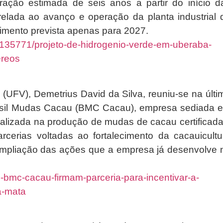
ração estimada de seis anos a partir do início d
trelada ao avanço e operação da planta industrial 
timento prevista apenas para 2027.
a/135771/projeto-de-hidrogenio-verde-em-uberaba-
ereos
 (UFV), Demetrius David da Silva, reuniu-se na últi
Brasil Mudas Cacau (BMC Cacau), empresa sediada 
alizada na produção de mudas de cacau certificada
rcerias voltadas ao fortalecimento da cacauicultu
ampliação das ações que a empresa já desenvolve 
e-bmc-cacau-firmam-parceria-para-incentivar-a-
a-mata