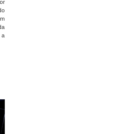
or
do
um
da
 a