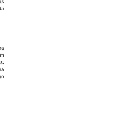
as
da
ma
em
s.
ra
no