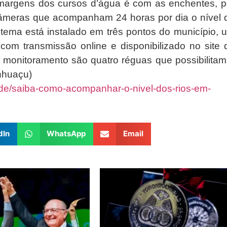
argens dos cursos d’água é com as enchentes, p
âmeras que acompanham 24 horas por dia o nível 
stema está instalado em três pontos do município, 
om transmissão online e disponibilizado no site 
o monitoramento são quatro réguas que possibilitam
nhuaçu)
ade/saiba-como-acompanhar-o-nivel-dos-rios-em-
dIn
WhatsApp
Email