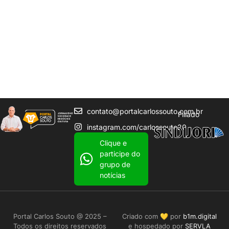
contato@portalcarlossouto.com.br
Filiado
instagram.com/carlossouto20
Clique e
participe do
grupo de
notícias
Portal Carlos Souto @ 2025 –
Criado com 💛 por
b1m.digital
Todos os direitos reservados
e hospedado por
SERVLA