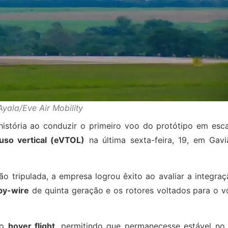
yala/Eve Air Mobility
 história ao conduzir o primeiro voo do protótipo em esc
uso vertical (eVTOL)
na última sexta-feira, 19, em Gavi
ão tripulada, a empresa logrou êxito ao avaliar a integra
-by-wire
de quinta geração e os rotores voltados para o v
do
hover flight
, permitindo que permanecesse estável no 