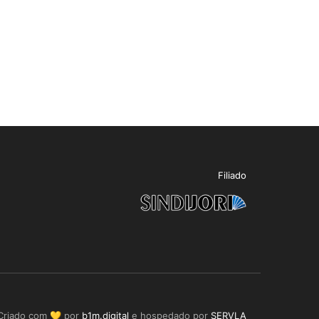
Filiado
Criado com 💛 por
b1m.digital
e hospedado por
SERVLA