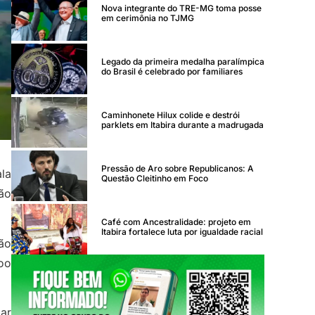
Nova integrante do TRE-MG toma posse
em cerimônia no TJMG
Legado da primeira medalha paralímpica
do Brasil é celebrado por familiares
Caminhonete Hilux colide e destrói
parklets em Itabira durante a madrugada
Pressão de Aro sobre Republicanos: A
ala
Questão Cleitinho em Foco
ão
Café com Ancestralidade: projeto em
Itabira fortalece luta por igualdade racial
ção
oo
ar