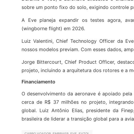
sobre um ponto fixo do solo, exigindo controle p
A Eve planeja expandir os testes agora, av
(wingborne flight) em 2026.
Luiz Valentini, Chief Technology Officer da 
nossos modelos previam. Com esses dados, ampl
Jorge Bittercourt, Chief Product Officer, desta
projeto, incluindo a arquitetura dos rotores e a 
Financiamento
O desenvolvimento da aeronave é apoiado pela
cerca de R$ 37 milhões no projeto, integrando-
global. Luiz Antônio Elias, presidente da Finep
brasileira de liderar a transição global para a avi
CARRO VOADOR
,
EMBRAER
,
EVE
,
EVTOL