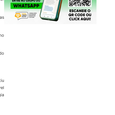
as
mo
 do
tiu
el
ia