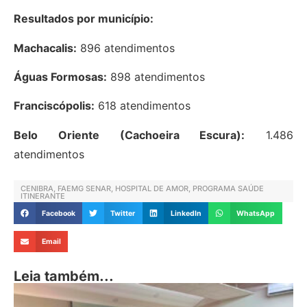
Resultados por município:
Machacalis:
896 atendimentos
Águas Formosas:
898 atendimentos
Franciscópolis:
618 atendimentos
Belo Oriente (Cachoeira Escura):
1.486
atendimentos
CENIBRA
,
FAEMG SENAR
,
HOSPITAL DE AMOR
,
PROGRAMA SAÚDE
ITINERANTE
Facebook
Twitter
LinkedIn
WhatsApp
Email
Leia também...