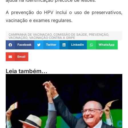
ajuda na identificação precoce de lesões.
A prevenção do HPV inclui o uso de preservativos,
vacinação e exames regulares.
CAMPANHA DE VACINACAO
,
COMISSÃO DE SAÚDE
,
PREVENÇÃO
,
VACINAÇÃO
,
VACINAÇÃO CONTRA A GRIPE
Facebook
Twitter
LinkedIn
WhatsApp
Email
Leia também...