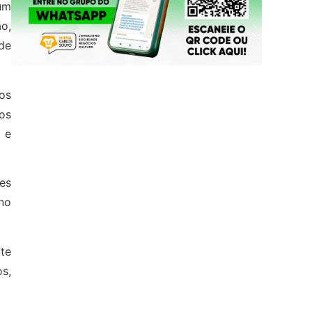
 um
ão,
de
os
os
 e
ões
 no
te
s,