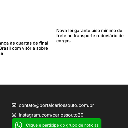
Nova lei garante piso mínimo de
frete no transporte rodoviário de
cargas
nça às quartas de final
rasil com vitória sobre
se
contato@portalcarlossouto.com.br
instagram.com/carlossouto20
Clique e participe do grupo de notícias