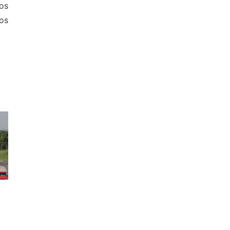
os
os