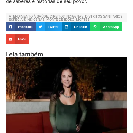
de saberes e histórias de seu povo”.
ATENDIMENTO À SAÚDE
,
DIREITOS INDÍGENAS
,
DISTRITOS SANITÁRIOS
ESPECIAIS INDÍGENAS
,
MORTE DE IDOSO
,
MORTES
Facebook
Twitter
LinkedIn
WhatsApp
Email
Leia também...