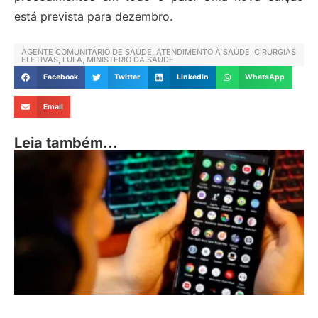
está prevista para dezembro.
AGENTE COMUNITÁRIO DE SAÚDE
,
ATENDIMENTO À SAÚDE
,
CIRURGIAS
ELETIVAS
,
LULA
,
MINISTÉRIO DA SAÚDE
Facebook
Twitter
LinkedIn
WhatsApp
Email
Leia também...