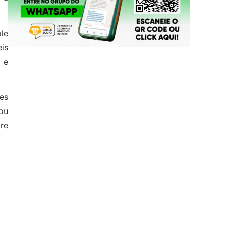
le
eis
 e
es
ou
re