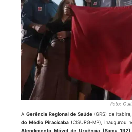
Foto: Gui
A
Gerência Regional de Saúde
(GRS) de Itabira
do Médio Piracicaba
(CISURG-MP), inaugurou ne
Atendimento Móvel de Urgência (Samu 192)