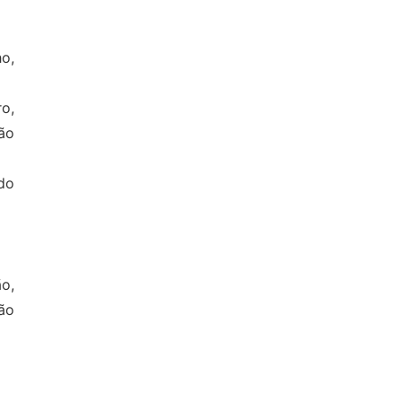
o,
o,
ão
do
o,
ão