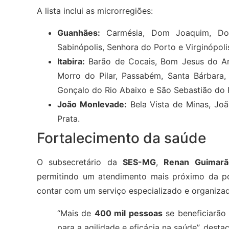
A lista inclui as microrregiões:
Guanhães:
Carmésia, Dom Joaquim, Dore
Sabinópolis, Senhora do Porto e Virginópoli
Itabira:
Barão de Cocais, Bom Jesus do Ampa
Morro do Pilar, Passabém, Santa Bárbara,
Gonçalo do Rio Abaixo e São Sebastião do R
João Monlevade:
Bela Vista de Minas, Jo
Prata.
Fortalecimento da saúde
O subsecretário da
SES-MG
,
Renan Guimarãe
permitindo um atendimento mais próximo da po
contar com um serviço especializado e organiza
“Mais de
400 mil pessoas
se beneficiarão 
para a agilidade e eficácia na saúde”, dest