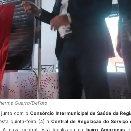
lherme Guerra/DeFato
, junto com o
Consórcio Intermunicipal de Saúde da Regi
sta quinta-feira (4) a
Central de Regulação do Serviço 
. A nova central está localizada no
bairo Amazonas
e