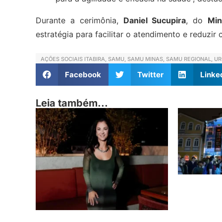
Durante a cerimônia,
Daniel Sucupira
, do
Min
estratégia para facilitar o atendimento e reduzir
AÇÕES SOCIAIS ITABIRA
,
SAMU
,
SAMU MINAS
,
SAMU REGIONAL
,
UR
Facebook
Twitter
Linke
Leia também...