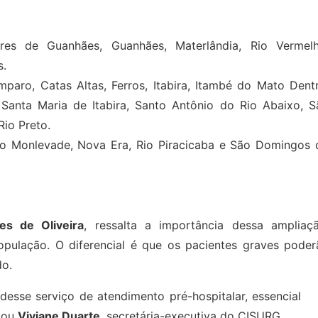
s de Guanhães, Guanhães, Materlândia, Rio Vermelh
s.
ro, Catas Altas, Ferros, Itabira, Itambé do Mato Dentr
 Santa Maria de Itabira, Santo Antônio do Rio Abaixo, S
io Preto.
ão Monlevade, Nova Era, Rio Piracicaba e São Domingos 
s de Oliveira
, ressalta a importância dessa ampliaçã
pulação. O diferencial é que os pacientes graves poder
do.
desse serviço de atendimento pré-hospitalar, essencial
acou
Viviane Duarte
, secretária-executiva do CISURG.