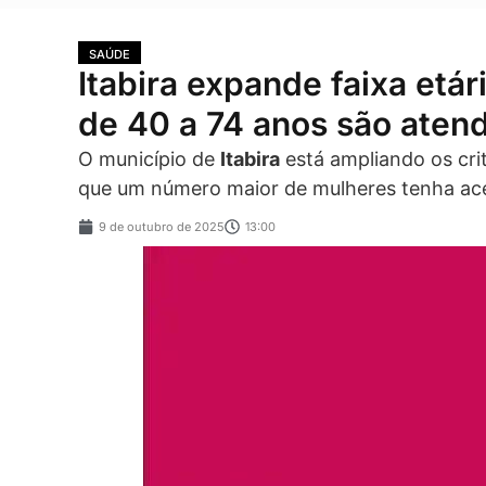
SAÚDE
Itabira expande faixa etá
de 40 a 74 anos são aten
O município de
Itabira
está ampliando os cri
que um número maior de mulheres tenha ac
9 de outubro de 2025
13:00