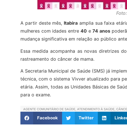
Foto
A partir deste mês,
Itabira
amplia sua faixa etár
mulheres com idades entre
40
e
74 anos
poderão
mudança significativa em relação ao público ante
Essa medida acompanha as novas diretrizes do 
rastreamento do câncer de mama.
A Secretaria Municipal de Saúde (SMS) já imple
técnica, com o sistema Vivver atualizado para p
etária. Assim, todas as Unidades Básicas de Saúd
para o exame.
AGENTE COMUNITÁRIO DE SAÚDE
,
ATENDIMENTO À SAÚDE
,
CÂNCE
Facebook
Twitter
Linke