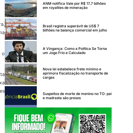
ANM notifica Vale por R$ 17,7 bilhões
em royalties de mineração
ra,
Brasil registra superávit de US$ 7
bilhões na balança comercial em julho
ma
A Vingança: Como a Política Se Torna
um Jogo Frio e Calculado
 o
Nova lei estabelece frete mínimo e
aprimora fiscalização no transporte de
ta
cargas
xa
ões
Suspeitos de morte de menino no TO: pai
e madrasta são presos