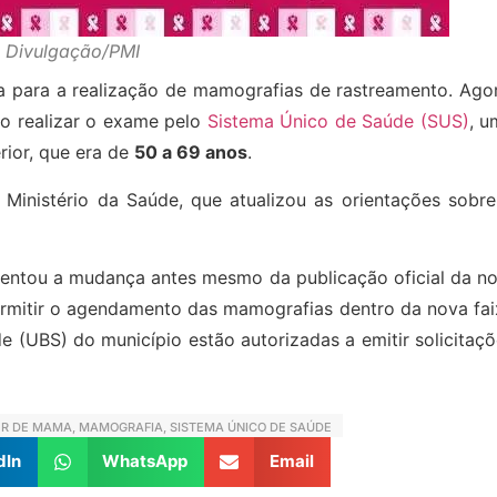
: Divulgação/PMI
ia para a realização de mamografias de rastreamento. Ago
 realizar o exame pelo
Sistema Único de Saúde (SUS)
, u
rior, que era de
50 a 69 anos
.
Ministério da Saúde, que atualizou as orientações sobre
mentou a mudança antes mesmo da publicação oficial da no
ermitir o agendamento das mamografias dentro da nova fai
e (UBS) do município estão autorizadas a emitir solicitaç
R DE MAMA
,
MAMOGRAFIA
,
SISTEMA ÚNICO DE SAÚDE
dIn
WhatsApp
Email