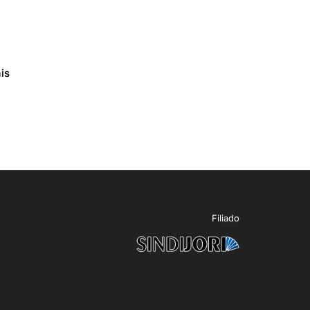
is
Filiado