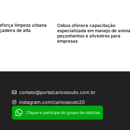
reforça limpeza urbana
Cebus oferece capacitação
çadeira de alta
especializada em manejo de anima
peçonhentos e silvestres para
empresas
contato@portalcarlossouto.com.br
instagram.com/carlossouto20
Clique e participe do grupo de notícias