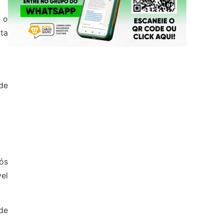
 o
ta
de
ós
el
de