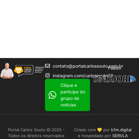
contato@portalcarlossouto.com.br
Filiado
instagram.com/carlossouto20
Clique e
participe do
grupo de
notícias
Portal Carlos Souto @ 2025 –
Criado com 💛 por
b1m.digital
Todos os direitos reservados
e hospedado por
SERVLA