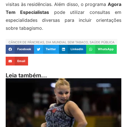
visitas às residências. Além disso, o programa
Agora
Tem Especialistas
pode utilizar consultas em
especialidades diversas para incluir orientações
sobre tabagismo.
CÂNCER DE PÂNCREAS
,
DIA MUNDIAL SEM TABACO
,
SAÚDE PÚBLICA
Facebook
Twitter
LinkedIn
WhatsApp
Email
Leia também...