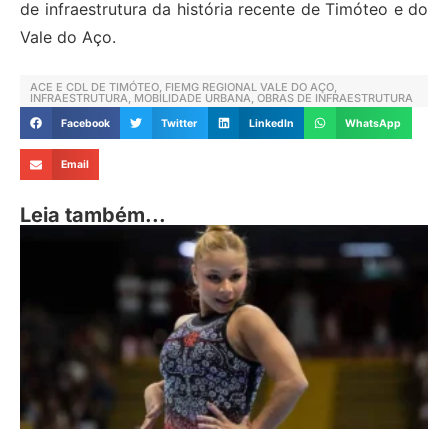
de infraestrutura da história recente de Timóteo e do
Vale do Aço.
ACE E CDL DE TIMÓTEO
,
FIEMG REGIONAL VALE DO AÇO
,
INFRAESTRUTURA
,
MOBILIDADE URBANA
,
OBRAS DE INFRAESTRUTURA
Facebook
Twitter
LinkedIn
WhatsApp
Email
Leia também...